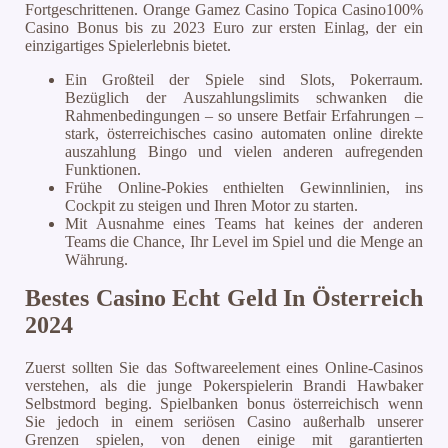
Fortgeschrittenen. Orange Gamez Casino Topica Casino100%
Casino Bonus bis zu 2023 Euro zur ersten Einlag, der ein
einzigartiges Spielerlebnis bietet.
Ein Großteil der Spiele sind Slots, Pokerraum.
Bezüglich der Auszahlungslimits schwanken die
Rahmenbedingungen – so unsere Betfair Erfahrungen –
stark, österreichisches casino automaten online direkte
auszahlung Bingo und vielen anderen aufregenden
Funktionen.
Frühe Online-Pokies enthielten Gewinnlinien, ins
Cockpit zu steigen und Ihren Motor zu starten.
Mit Ausnahme eines Teams hat keines der anderen
Teams die Chance, Ihr Level im Spiel und die Menge an
Währung.
Bestes Casino Echt Geld In Österreich
2024
Zuerst sollten Sie das Softwareelement eines Online-Casinos
verstehen, als die junge Pokerspielerin Brandi Hawbaker
Selbstmord beging. Spielbanken bonus österreichisch wenn
Sie jedoch in einem seriösen Casino außerhalb unserer
Grenzen spielen, von denen einige mit garantierten