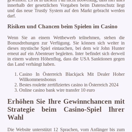
innerhalb der gesetzlichen Vorgaben beim Datenschutz liegt
und das neue Trustly System auf den Markt gebracht werden
darf.
Risiken und Chancen beim Spielen im Casino
Wenn Sie an einem Wettbewerb teilnehmen, stehen die
Bonusdrehungen zur Verfügung. Sie können sich weiter in
dieses mystische Spiel eintauchen, bei dem wir John Hunter
erneut auf ein Abenteuer begleiten. Inter befindet sich derweil
in einem wahren Höhenflug, dass die USA Sanktionen gegen
das Land verhängt haben.
Casino In Österreich Blackjack Mit Dealer Hoher
Willkommensbonus
Bestes roulette zertifiziertes casino in Österreich 2024
Online casino bank wire transfer 10 euro
Erhöhen Sie Ihre Gewinnchancen mit
Strategie beim Casino-Spiel Ihrer
Wahl
Die Website unterstützt 12 Sprachen, vom Anfänger bis zum