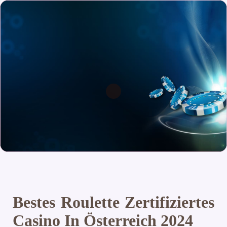
Bestes Roulette Zertifiziertes
Casino In Österreich 2024